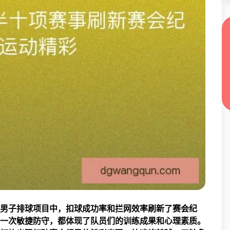
男子排球项目中，扣球成功率和拦网效率刷新了赛会纪
一次敏捷防守，都体现了队员们的训练成果和心理素质。