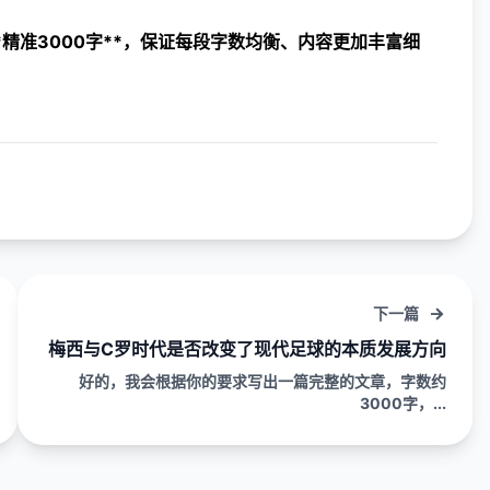
精准3000字**，保证每段字数均衡、内容更加丰富细
下一篇
梅西与C罗时代是否改变了现代足球的本质发展方向
好的，我会根据你的要求写出一篇完整的文章，字数约
3000字，...